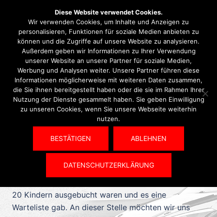
Diese Website verwendet Cookies.
Wir verwenden Cookies, um Inhalte und Anzeigen zu
personalisieren, Funktionen für soziale Medien anbieten zu
können und die Zugriffe auf unsere Website zu analysieren.
Außerdem geben wir Informationen zu Ihrer Verwendung
Kategorie:
Jugend/Kart
unserer Website an unsere Partner für soziale Medien,
Werbung und Analysen weiter. Unsere Partner führen diese
Informationen möglicherweise mit weiteren Daten zusammen,
die Sie ihnen bereitgestellt haben oder die sie im Rahmen Ihrer
Nutzung der Dienste gesammelt haben. Sie geben Einwilligung
28. JULI 2021
JUGEND/KART
zu unseren Cookies, wenn Sie unsere Webseite weiterhin
nutzen.
Ferienspiele in Holzheim
BESTÄTIGEN
ABLEHNEN
Am vergangenen Samstag (24. Juli) fanden wieder
DATENSCHUTZERKLÄRUNG
Ferienspiele beim AMSC Pohlheim statt. Die
Nachfrage war so groß, dass beide Gruppen mit je
20 Kindern ausgebucht waren und es eine
Warteliste gab. An dieser Stelle möchten wir uns