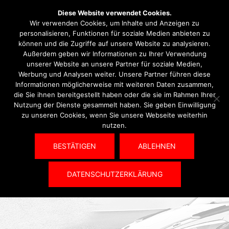
Zum
Diese Website verwendet Cookies.
Suche
Men
Inhalt
Wir verwenden Cookies, um Inhalte und Anzeigen zu
ums
springen
personalisieren, Funktionen für soziale Medien anbieten zu
können und die Zugriffe auf unsere Website zu analysieren.
Außerdem geben wir Informationen zu Ihrer Verwendung
Nichts gefunden
unserer Website an unsere Partner für soziale Medien,
Werbung und Analysen weiter. Unsere Partner führen diese
Informationen möglicherweise mit weiteren Daten zusammen,
Das Gesuchte konnte leider nicht gefunden werden.
die Sie ihnen bereitgestellt haben oder die sie im Rahmen Ihrer
Nutzung der Dienste gesammelt haben. Sie geben Einwilligung
Vielleicht hilft die Suchfunktion.
zu unseren Cookies, wenn Sie unsere Webseite weiterhin
nutzen.
Suchen
nach:
BESTÄTIGEN
ABLEHNEN
DATENSCHUTZERKLÄRUNG