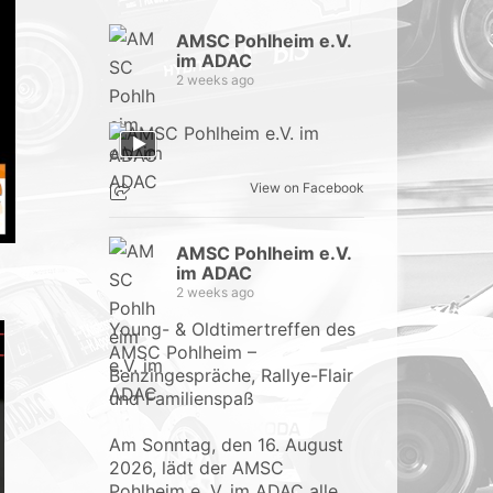
AMSC Pohlheim e.V.
im ADAC
2 weeks ago
View on Facebook
AMSC Pohlheim e.V.
im ADAC
2 weeks ago
Young- & Oldtimertreffen des
AMSC Pohlheim –
Benzingespräche, Rallye-Flair
und Familienspaß
Am Sonntag, den 16. August
2026, lädt der AMSC
Pohlheim e. V. im ADAC alle