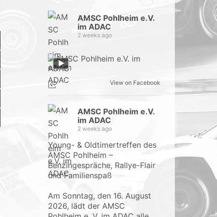
AMSC Pohlheim e.V.
im ADAC
2 weeks ago
View on Facebook
AMSC Pohlheim e.V.
im ADAC
2 weeks ago
Young- & Oldtimertreffen des
AMSC Pohlheim –
Benzingespräche, Rallye-Flair
und Familienspaß
Am Sonntag, den 16. August
2026, lädt der AMSC
Pohlheim e. V. im ADAC alle