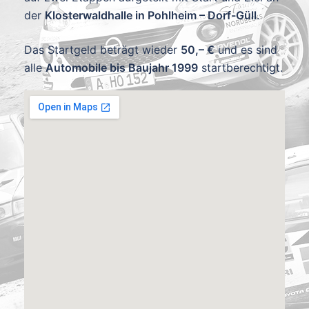
der
Klosterwaldhalle in Pohlheim – Dorf-Güll
.
Das Startgeld beträgt wieder
50,– €
und es sind
alle
Automobile bis Baujahr 1999
startberechtigt.