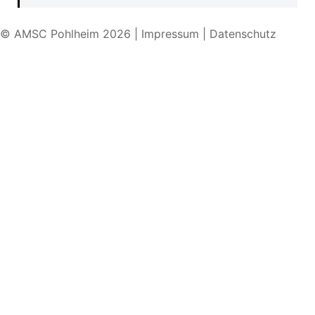
© AMSC Pohlheim 2026
|
Impressum
|
Datenschutz
Ausschreibung und Nennformular finden Sie hier:
5.
ADAC Limes Klassik
.
online nennen
Bei Fragen oder Kontakt:
AMSC Pohlheim e.V., Postfach 110103, 35346
Gießen
oldtimer@amscpohlheim.de
0174 / 7 15 33 03
0172 / 5 68 73 03
(von 18:00 bis 20:30)