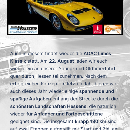
Auch in diesem findet wieder die
ADAC Limes
Klassik
statt. Am
22. August
laden wir euch
wieder ein an unserer Young- und Oldtimerfahrt
quer durch Hessen teilzunehmen. Nach dem
erfolgreichen Konzept im letzten Jahr bieten wir
auch dieses Jahr wieder einige
spannende und
spaßige Aufgaben
entlang der Strecke durch
die
schönsten Landschaften Hessens
, die natürlich
wieder
für Anfänger und Fortgeschrittene
geeignet sind. Die insgesamt
knapp 190 km
sind
auf zwei Etappen aufgeteilt mit Start und Ziel an